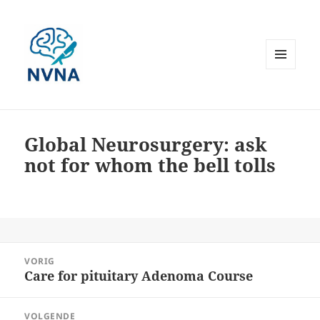
MENU
EN
WIDGETS
Global Neurosurgery: ask
not for whom the bell tolls
Bericht
VORIG
navigatie
Care for pituitary Adenoma Course
Vorig
bericht:
VOLGENDE