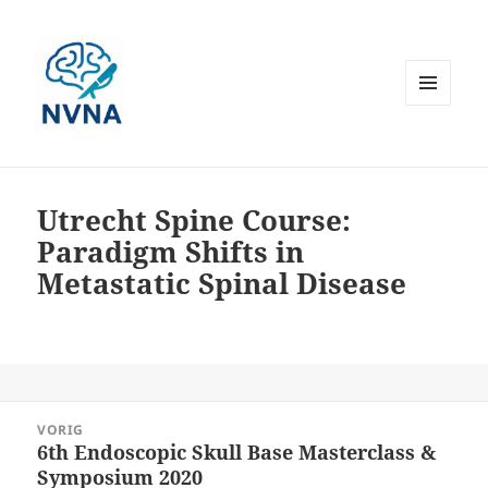
MENU
EN
WIDGETS
Utrecht Spine Course:
Paradigm Shifts in
Metastatic Spinal Disease
Bericht
VORIG
navigatie
6th Endoscopic Skull Base Masterclass &
Vorig
Symposium 2020
bericht: